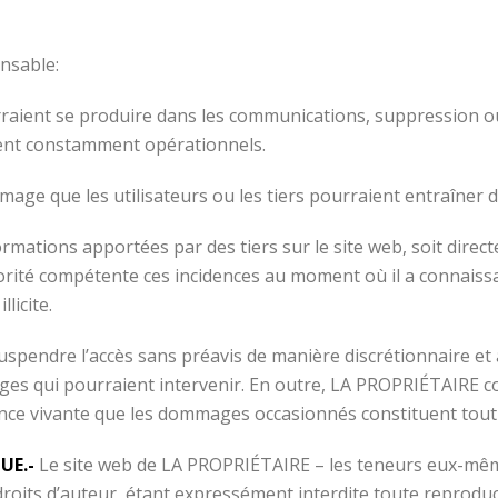
nsable:
rraient se produire dans les communications, suppression o
oient constamment opérationnels.
age que les utilisateurs ou les tiers pourraient entraîner d
formations apportées par des tiers sur le site web, soit direct
torité compétente ces incidences au moment où il a connais
licite.
uspendre l’accès sans préavis de manière discrétionnaire et à
es qui pourraient intervenir. En outre, LA PROPRIÉTAIRE col
ce vivante que les dommages occasionnés constituent tout type
UE.-
Le site web de LA PROPRIÉTAIRE – les teneurs eux-mêm
roits d’auteur, étant expressément interdite toute reproduc